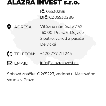
ALAZRA INVEST s.r.o.
IČ:
05530288
DIČ:
CZ05530288
Vítězné náměstí 577/2
160 00, Praha 6, Dejvice
2.patro, vchod z pasáže
Dejvická
+420 777 711 244
info@alazrainvest.cz
Spisová značka: C 265227, vedená u Městského
soudu v Praze