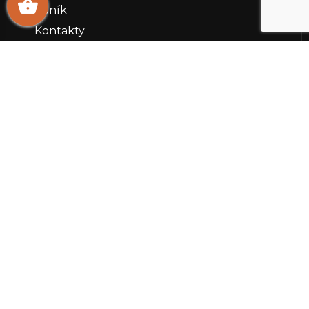
Ceník
Kontakty
Revital Group S.r.o.
REVITAL TRADE service s.r.o.
REVITAL STAVEBNÍ
REVITAL SERVIS s.r.o.
Kategorie produktů
Kombivruty
Konstrukce
Konstrukce pro rovné střechy