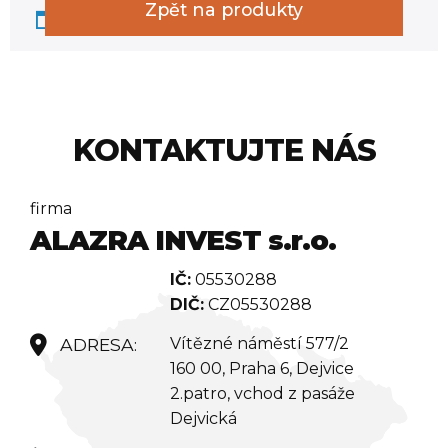
Zpět na produkty
Váš košík je prázdný.
KONTAKTUJTE NÁS
firma
ALAZRA INVEST s.r.o.
IČ:
05530288
DIČ:
CZ05530288
Vítězné náměstí 577/2
160 00, Praha 6, Dejvice
2.patro, vchod z pasáže
Dejvická