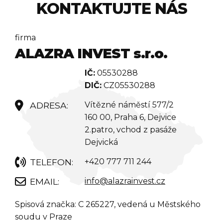
KONTAKTUJTE NÁS
firma
ALAZRA INVEST s.r.o.
IČ:
05530288
DIČ:
CZ05530288
Vítězné náměstí 577/2
160 00, Praha 6, Dejvice
2.patro, vchod z pasáže
Dejvická
+420 777 711 244
info@alazrainvest.cz
Spisová značka: C 265227, vedená u Městského
soudu v Praze