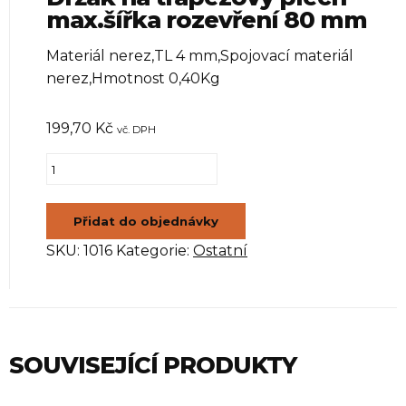
max.šířka rozevření 80 mm
Materiál nerez,TL 4 mm,Spojovací materiál
nerez,Hmotnost 0,40Kg
199,70
Kč
vč. DPH
Držák
na
trapézový
Přidat do objednávky
plech
SKU:
1016
Kategorie:
Ostatní
max.šířka
rozevření
80
mm
množství
SOUVISEJÍCÍ PRODUKTY