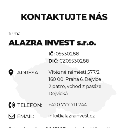
KONTAKTUJTE NÁS
firma
ALAZRA INVEST s.r.o.
IČ:
05530288
DIČ:
CZ05530288
Vítězné náměstí 577/2
160 00, Praha 6, Dejvice
2.patro, vchod z pasáže
Dejvická
+420 777 711 244
info@alazrainvest.cz