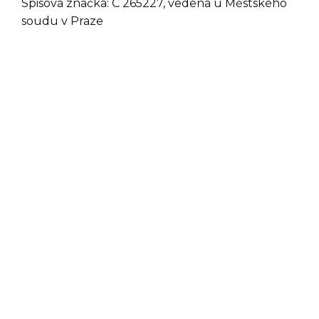
Spisová značka: C 265227, vedená u Městského
soudu v Praze