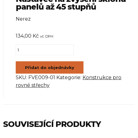
panelů až 45 stupňů
Nerez
134,00
Kč
vč. DPH
Nástavec
na
zvýšení
Přidat do objednávky
sklonu
SKU:
FVE009-01
Kategorie:
Konstrukce pro
panelů
rovné střechy
až
45
stupňů
množství
SOUVISEJÍCÍ PRODUKTY