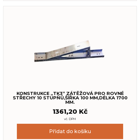
KONSTRUKCE „TK3“ ZÁTĚŽOVÁ PRO ROVNÉ
STŘECHY 10 STUPŇŮ,ŠÍŘKA 100 MM,DÉLKA 1700
MM.
1361,20
Kč
vč. DPH
Přidat do košíku