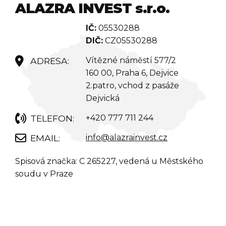
ALAZRA INVEST s.r.o.
IČ:
05530288
DIČ:
CZ05530288
Vítězné náměstí 577/2
160 00, Praha 6, Dejvice
2.patro, vchod z pasáže
Dejvická
+420 777 711 244
info@alazrainvest.cz
Spisová značka: C 265227, vedená u Městského
soudu v Praze